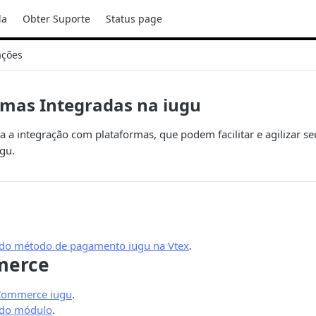
da
Obter Suporte
Status page
ações
rmas Integradas na iugu
za a integração com plataformas, que podem facilitar e agilizar s
gu.
 do método de pagamento iugu na Vtex
.
erce
ommerce iugu
.
 do módulo
.