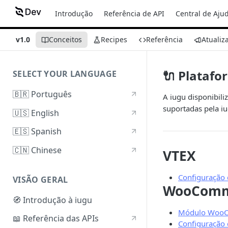
Introdução
Referência de API
Central de Aju
v1.0
Conceitos
Recipes
Referência
Atualiz
🔌 Platafo
SELECT YOUR LANGUAGE
🇧🇷 Português
A iugu disponibili
suportadas pela iu
🇺🇸 English
🇪🇸 Spanish
🇨🇳 Chinese
VTEX
Configuração
VISÃO GERAL
WooComm
🧭 Introdução à iugu
Módulo WooC
📖 Referência das APIs
Configuração