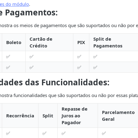
des do módulo
.
e Pagamentos:
 mostra os meios de pagamentos que são suportados ou não por e
Cartão de
Split de
Boleto
PIX
Crédito
Pagamentos
✅
✅
✅
✅
✅
✅
✅
✅
idades das Funcionalidades:
 mostra funcionalidades que são suportados ou não por essas pla
Repasse de
Parcelamento
Recorrência
Split
Juros ao
Geral
Pagador
✅
✅
✅
✅