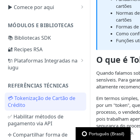
cartões
▶️ Comece por aqui
Normas de 
Tokens de Autenticação
cartões
MÓDULOS E BIBLIOTECAS
Formas de t
Criar, Verificar e Configurar
Como confi
Subconta
📚 Bibliotecas SDK
Funções uti
Cartão de Crédito —
Faturas
🔐 Recipes RSA
Configurações Extras
Reembolso
O que é T
Split de Pagamentos
🔌 Plataformas Integradas na
Boleto Bancário —
iugu
Configurações Extras
Checkout Transparente e
Quando falamos sobr
Checkout iugu
VTEX
sensíveis. Para gar
Configurando conector iugu
REFERÊNCIAS TÉCNICAS
altamente recomendá
Tokens de Cartão de Crédito
WooCommerce
na VTEX
Zero Auth
Configurações do Plugin
💳 Tokenização de Cartão de
Em termos simples, a
Cobrança Recorrente
Shopify
WooCommerce iugu 3.2.5+
Crédito
por um "token", qu
(Assinaturas)
Configuração do plugin
Integrações Parceiros
processo, o vendedo
Recursos Extras — Cobrança
Funcionalidades do plugin
✅ Habilitar métodos de
Cobrança Direta
pois trabalham apen
Plataformas Parceiras
Recorrente (Assinaturas)
WooCommerce iugu 3.2.0+
pagamento via API
segurança do proce
Cobrança simples — Cartão
Gatilhos da iugu
Módulos Parceiros
cartão de crédito.
de Crédito
Soluções de problemas
Português (Brasil)
➗ Compartilhar forma de