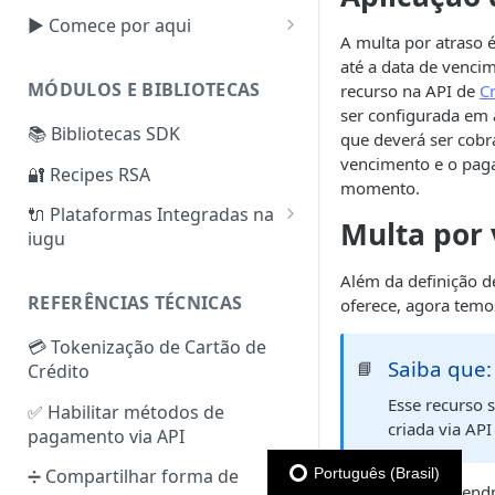
▶️ Comece por aqui
A multa por atraso 
Tokens de Autenticação
até a data de venci
MÓDULOS E BIBLIOTECAS
recurso na API de
Cr
Criar, Verificar e Configurar
ser configurada em
Subconta
📚 Bibliotecas SDK
que deverá ser cobra
Cartão de Crédito —
Faturas
vencimento e o paga
🔐 Recipes RSA
Configurações Extras
momento.
Reembolso
Split de Pagamentos
🔌 Plataformas Integradas na
Boleto Bancário —
Multa por 
iugu
Configurações Extras
Checkout Transparente e
Checkout iugu
VTEX
Além da definição d
Configurando conector iugu
REFERÊNCIAS TÉCNICAS
oferece, agora temos
Tokens de Cartão de Crédito
WooCommerce
na VTEX
Zero Auth
Configurações do Plugin
💳 Tokenização de Cartão de
Cobrança Recorrente
Shopify
Saiba que:
WooCommerce iugu 3.2.5+
📘
Crédito
(Assinaturas)
Configuração do plugin
Integrações Parceiros
Recursos Extras — Cobrança
Esse recurso s
Funcionalidades do plugin
✅ Habilitar métodos de
Cobrança Direta
Plataformas Parceiras
Recorrente (Assinaturas)
criada via API
WooCommerce iugu 3.2.0+
pagamento via API
Cobrança simples — Cartão
Gatilhos da iugu
Módulos Parceiros
de Crédito
Soluções de problemas
Português (Brasil)
➗ Compartilhar forma de
Não é um novo endp