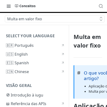
Conceitos
Multa em valor fixo
Multa em
SELECT YOUR LANGUAGE
valor fixo
🇧🇷 Português
🇺🇸 English
🇪🇸 Spanish
🇨🇳 Chinese
O que você
📘
artigo?
VISÃO GERAL
Aplicação 
Multa por 
🧭 Introdução à iugu
📖 Referência das APIs
Aplicação 