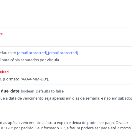
ed
efaults to
[email protected]
,
[email protected]
 para cópia separados por vírgula.
uired
. (Formato: 'AAAA-MM-DD').
_due_date
Defaults to false
boolean
 que a data de vencimento seja apenas em dias de semana, e não em sábado
ias após o vencimento a fatura expira e deixa de poder ser paga. O valor
 e "
120
" por padrão. Se informado "
0
", a fatura poderá ser paga até 23:59:59