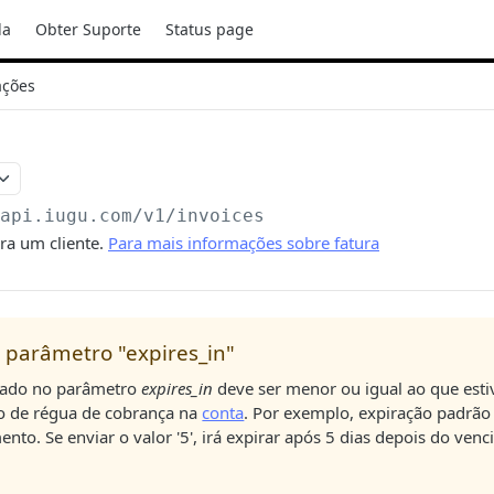
da
Obter Suporte
Status page
ações
/api.iugu.com/v1
/invoices
ra um cliente.
Para mais informações sobre fatura
 parâmetro "expires_in"
iado no parâmetro
expires_in
deve ser menor ou igual ao que est
o de régua de cobrança na
conta
. Por exemplo, expiração padrão 
nto. Se enviar o valor '5', irá expirar após 5 dias depois do ven