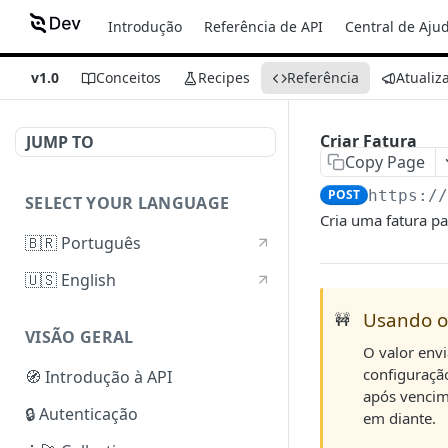
Introdução
Referência de API
Central de Aju
v1.0
Conceitos
Recipes
Referência
Atualiz
Criar Fatura
JUMP TO
Copy Page
POST
https:/
SELECT YOUR LANGUAGE
Cria uma fatura pa
🇧🇷 Português
🇺🇸 English
Usando o
🚧
VISÃO GERAL
O valor env
configuraçã
🧭 Introdução à API
após vencime
🔒 Autenticação
em diante.