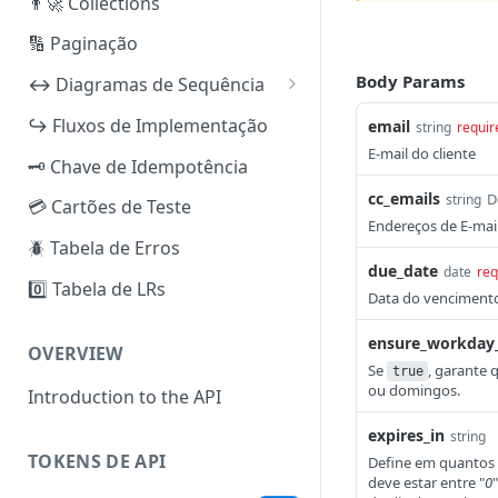
👨‍🚀 Collections
🔢 Paginação
Body Params
↔️ Diagramas de Sequência
iuguCobrança
↪️ Fluxos de Implementação
email
string
requir
PIX
E-mail do cliente
iuguRecorrência
🗝️ Chave de Idempotência
Boleto Bancário
Pix (Checkout Transparente)
iuguBaaS
cc_emails
D
string
💳 Cartões de Teste
Endereços de E-mail
Cartão de Crédito (PCI)
Boleto Bancário (Checkout
Criar e Verificar Subconta
iuguSplit
🪲 Tabela de Erros
Transparente)
Cartão de Crédito (não PCI)
Reenviar Documentos de KYC
Split por Fatura
due_date
date
req
0️⃣ Tabela de LRs
Cartão de Crédito (Checkout
Data do vencimento
Reembolso [PIX]
Ativar e Configurar Métodos
Split por Assinatura
Transparente)
de Pagamento
ensure_workday
Reembolso [Boleto Bancário
OVERVIEW
Checkout iugu (todos os
Se
, garante
true
— Sugestão]
Depósito — PIX
métodos)
ou domingos.
Introduction to the API
Reembolso [Cartão de
Pagar um Boleto
expires_in
string
Crédito]
PIX/TED Out
TOKENS DE API
Define em quantos d
Criar Método de Pagamento
deve estar entre "
0
"