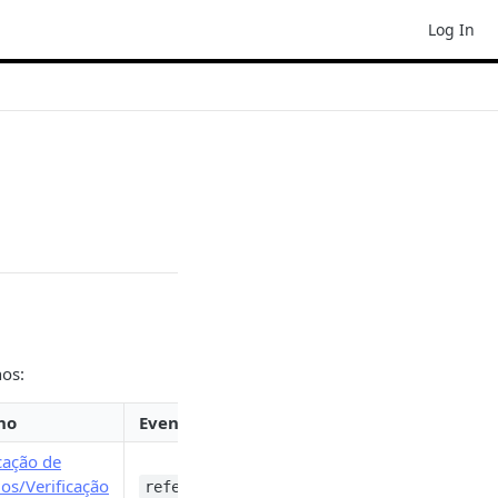
Log In
hos:
ho
Evento
icação de
dos/Verificação
referrals.verification