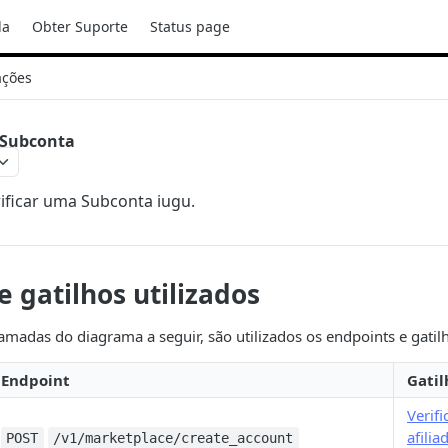
da
Obter Suporte
Status page
ações
r Subconta
ificar uma Subconta iugu.
e gatilhos utilizados
hamadas do diagrama a seguir, são utilizados os endpoints e gatil
Endpoint
Gatil
Verif
afilia
POST
/v1/marketplace/create_account