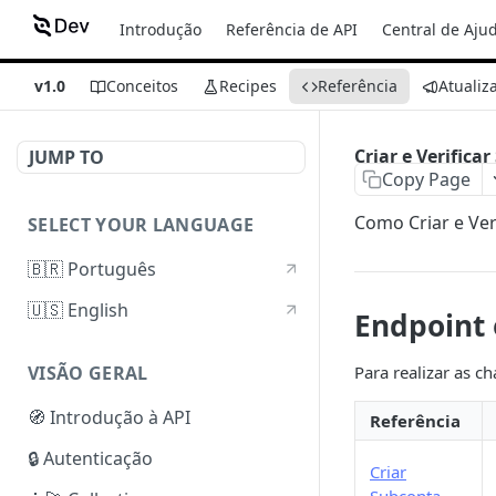
Introdução
Referência de API
Central de Aju
v1.0
Conceitos
Recipes
Referência
Atualiz
Criar e Verifica
JUMP TO
Copy Page
Como Criar e Ver
SELECT YOUR LANGUAGE
🇧🇷 Português
🇺🇸 English
Endpoint 
Para realizar as c
VISÃO GERAL
🧭 Introdução à API
Referência
🔒 Autenticação
Criar