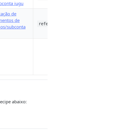
bconta iugu
icação de
mentos de
referrals.document_status_change
ados/subconta
ecipe abaixo: