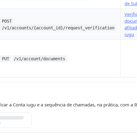
de Su
Verif
docu
POST
afili
/v1/accounts/{account_id}/request_verification
iugu
PUT
/v1/account/documents
icar a Conta iugu e a sequência de chamadas, na prática, com a R