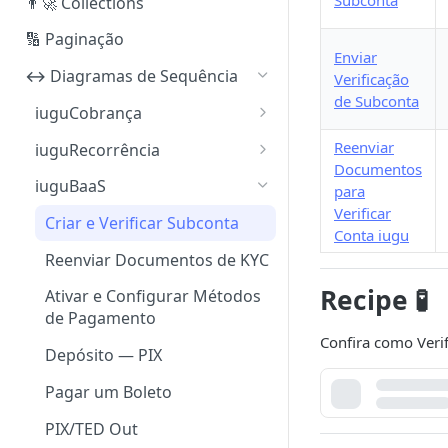
Subconta
👨‍🚀 Collections
🔢 Paginação
Enviar
↔️ Diagramas de Sequência
Verificação
de Subconta
iuguCobrança
PIX
Reenviar
iuguRecorrência
Documentos
Boleto Bancário
Pix (Checkout Transparente)
iuguBaaS
para
Verificar
Cartão de Crédito (PCI)
Boleto Bancário (Checkout
Criar e Verificar Subconta
Conta iugu
Transparente)
Cartão de Crédito (não PCI)
Reenviar Documentos de KYC
Cartão de Crédito (Checkout
Reembolso [PIX]
Recipe 🧪
Transparente)
Ativar e Configurar Métodos
de Pagamento
Reembolso [Boleto Bancário
Checkout iugu (todos os
Confira como Verif
— Sugestão]
métodos)
Depósito — PIX
Reembolso [Cartão de
Pagar um Boleto
Crédito]
PIX/TED Out
Criar Método de Pagamento