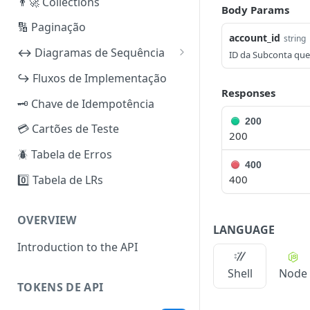
👨‍🚀 Collections
Body Params
🔢 Paginação
account_id
string
↔️ Diagramas de Sequência
ID da Subconta que
iuguCobrança
↪️ Fluxos de Implementação
PIX
Responses
iuguRecorrência
🗝️ Chave de Idempotência
Boleto Bancário
Pix (Checkout Transparente)
200
iuguBaaS
💳 Cartões de Teste
200
Cartão de Crédito (PCI)
Boleto Bancário (Checkout
Criar e Verificar Subconta
iuguSplit
🪲 Tabela de Erros
Transparente)
400
Cartão de Crédito (não PCI)
Reenviar Documentos de KYC
Split por Fatura
0️⃣ Tabela de LRs
400
Cartão de Crédito (Checkout
Reembolso [PIX]
Ativar e Configurar Métodos
Split por Assinatura
Transparente)
de Pagamento
Reembolso [Boleto Bancário
OVERVIEW
Checkout iugu (todos os
LANGUAGE
— Sugestão]
Depósito — PIX
métodos)
Introduction to the API
Reembolso [Cartão de
Pagar um Boleto
Shell
Node
Crédito]
PIX/TED Out
TOKENS DE API
Criar Método de Pagamento