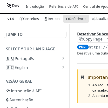
Introdução
Referência de API
Central de Aju
v1.0
Conceitos
Recipes
Referência
Atualiz
Desativar Subc
JUMP TO
Copy Page
POST
https:/
SELECT YOUR LANGUAGE
Desative uma Subco
🇧🇷 Português
🇺🇸 English
Importan
🚧
VISÃO GERAL
Ao requis
cancela
🧭 Introdução à API
A conta
🔒 Autenticação