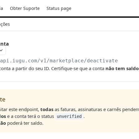
da
Obter Suporte
Status page
ações
onta
/api.iugu.com/v1
/marketplace/deactivate
nta a partir do seu ID. Certifique-se que a conta
não tem saldo
te
itar este endpoint,
todas
as faturas, assinaturas e carnês penden
dos
e a conta terá o status
.
unverified
não
poderá ter saldo.