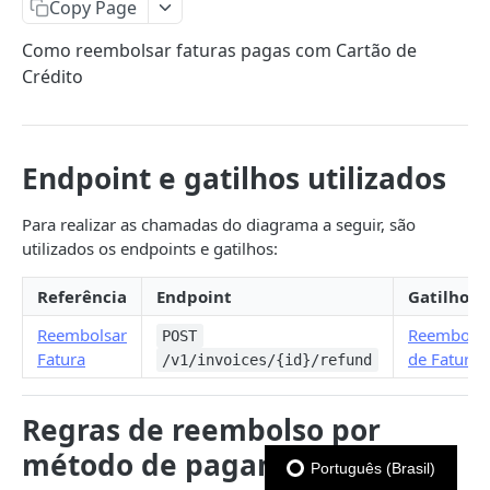
Copy Page
👨‍🚀 Collections
🔢 Paginação
Como reembolsar faturas pagas com Cartão de
Crédito
↔️ Diagramas de Sequência
iuguCobrança
PIX
Endpoint e gatilhos utilizados
Boleto Bancário
Para realizar as chamadas do diagrama a seguir, são
utilizados os endpoints e gatilhos:
Cartão de Crédito (PCI)
Cartão de Crédito (não PCI)
Referência
Endpoint
Gatilho
Reembolso [PIX]
Reembolsar
Reembols
POST
Fatura
de Fatura
/v1/invoices/{id}/refund
Reembolso [Boleto Bancário — Sugestão]
Reembolso [Cartão de Crédito]
Regras de reembolso por
Criar Método de Pagamento (PCI)
método de pagamento
Português (Brasil)