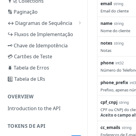
👨‍🚀 Collections
email
string
Email do cliente
🔢 Paginação
↔️ Diagramas de Sequência
name
string
Nome do cliente
iuguCobrança
↪️ Fluxos de Implementação
PIX
iuguRecorrência
notes
string
🗝️ Chave de Idempotência
Notas
Boleto Bancário
Pix (Checkout Transparente)
iuguBaaS
💳 Cartões de Teste
Cartão de Crédito (PCI)
Boleto Bancário (Checkout
Criar e Verificar Subconta
phone
int32
iuguSplit
🪲 Tabela de Erros
Transparente)
Número do Telefone 
Cartão de Crédito (não PCI)
Reenviar Documentos de KYC
Split por Fatura
0️⃣ Tabela de LRs
Cartão de Crédito (Checkout
phone_prefix
int
Reembolso [PIX]
Ativar e Configurar Métodos
Split por Assinatura
Transparente)
Prefixo, apenas núm
de Pagamento
Reembolso [Boleto Bancário
OVERVIEW
Checkout iugu (todos os
cpf_cnpj
— Sugestão]
Depósito — PIX
string
métodos)
Introduction to the API
CPF ou CNPJ do clie
Reembolso [Cartão de
Pagar um Boleto
Aceito o campo a
Crédito]
PIX/TED Out
TOKENS DE API
cc_emails
string
Criar Método de Pagamento
Endereços de E-mail