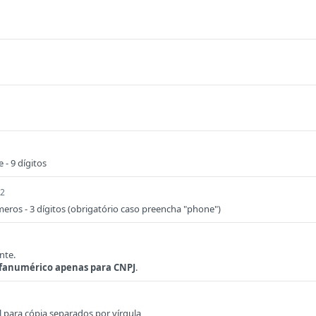
- 9 dígitos
32
eros - 3 dígitos (obrigatório caso preencha "phone")
nte.
lfanumérico apenas para CNPJ
.
 para cópia separados por vírgula