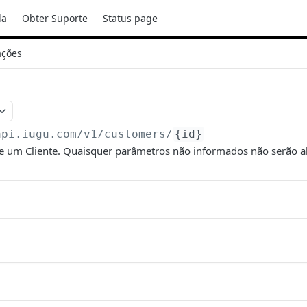
da
Obter Suporte
Status page
ações
api.iugu.com/v1
/customers/
{id}
de um Cliente. Quaisquer parâmetros não informados não serão a