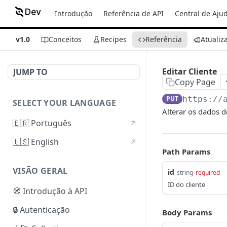
Introdução
Referência de API
Central de Aju
v1.0
Conceitos
Recipes
Referência
Atualiz
Editar Cliente
JUMP TO
Copy Page
PUT
https://
SELECT YOUR LANGUAGE
Alterar os dados 
🇧🇷 Português
🇺🇸 English
Path Params
VISÃO GERAL
id
string
required
ID do cliente
🧭 Introdução à API
🔒 Autenticação
Body Params