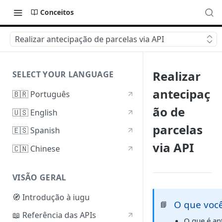
Conceitos
Realizar antecipação de parcelas via API
Realizar
SELECT YOUR LANGUAGE
antecipaç
🇧🇷 Português
ão de
🇺🇸 English
parcelas
🇪🇸 Spanish
via API
🇨🇳 Chinese
VISÃO GERAL
🧭 Introdução à iugu
O que você
📘
📖 Referência das APIs
O que é an