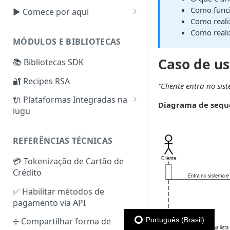
Como funci
▶️ Comece por aqui
Como reali
Tokens de Autenticação
Como reali
MÓDULOS E BIBLIOTECAS
Criar, Verificar e Configurar
Subconta
Caso de u
📚 Bibliotecas SDK
Cartão de Crédito —
Faturas
🔐 Recipes RSA
Configurações Extras
“Cliente entra no sis
Reembolso
Split de Pagamentos
🔌 Plataformas Integradas na
Boleto Bancário —
Diagrama de sequ
iugu
Configurações Extras
Checkout Transparente e
Checkout iugu
VTEX
Configurando conector iugu
REFERÊNCIAS TÉCNICAS
Tokens de Cartão de Crédito
WooCommerce
na VTEX
Zero Auth
Configurações do Plugin
💳 Tokenização de Cartão de
Cobrança Recorrente
Shopify
WooCommerce iugu 3.2.5+
Crédito
(Assinaturas)
Configuração do plugin
Integrações Parceiros
Recursos Extras — Cobrança
Funcionalidades do plugin
✅ Habilitar métodos de
Cobrança Direta
Plataformas Parceiras
Recorrente (Assinaturas)
WooCommerce iugu 3.2.0+
pagamento via API
Cobrança simples — Cartão
Gatilhos da iugu
Módulos Parceiros
de Crédito
Soluções de problemas
Português (Brasil)
➗ Compartilhar forma de