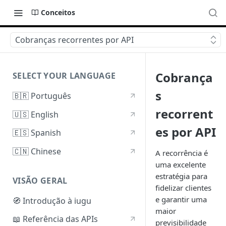
Conceitos
Cobranças recorrentes por API
Cobrança
SELECT YOUR LANGUAGE
s
🇧🇷 Português
recorrent
🇺🇸 English
es por API
🇪🇸 Spanish
🇨🇳 Chinese
A recorrência é
uma excelente
estratégia para
VISÃO GERAL
fidelizar clientes
e garantir uma
🧭 Introdução à iugu
maior
📖 Referência das APIs
previsibilidade