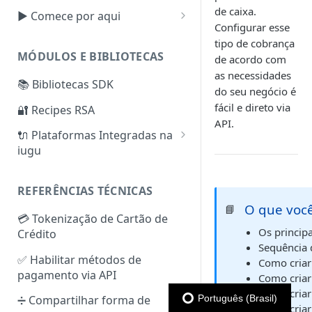
de caixa.
▶️ Comece por aqui
Configurar esse
Tokens de Autenticação
tipo de cobrança
MÓDULOS E BIBLIOTECAS
de acordo com
Criar, Verificar e Configurar
as necessidades
Subconta
📚 Bibliotecas SDK
do seu negócio é
Cartão de Crédito —
Faturas
fácil e direto via
🔐 Recipes RSA
Configurações Extras
Reembolso
API.
Split de Pagamentos
🔌 Plataformas Integradas na
Boleto Bancário —
iugu
Configurações Extras
Checkout Transparente e
Checkout iugu
VTEX
Configurando conector iugu
REFERÊNCIAS TÉCNICAS
Tokens de Cartão de Crédito
WooCommerce
na VTEX
O que você
📘
Zero Auth
Configurações do Plugin
💳 Tokenização de Cartão de
Cobrança Recorrente
Shopify
WooCommerce iugu 3.2.5+
Os princip
Crédito
(Assinaturas)
Configuração do plugin
Integrações Parceiros
Sequência
Recursos Extras — Cobrança
Funcionalidades do plugin
✅ Habilitar métodos de
Cobrança Direta
Como criar
Plataformas Parceiras
Recorrente (Assinaturas)
WooCommerce iugu 3.2.0+
pagamento via API
Como criar
Cobrança simples — Cartão
Gatilhos da iugu
Módulos Parceiros
Como criar
de Crédito
Soluções de problemas
Português (Brasil)
➗ Compartilhar forma de
Como criar