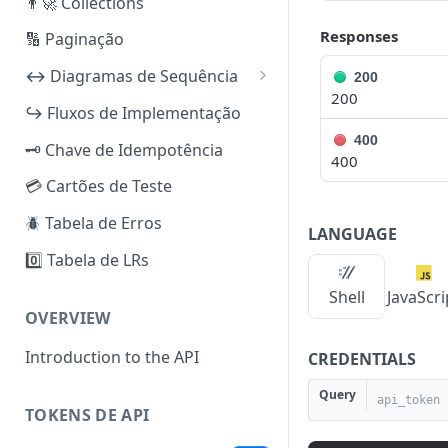
👨‍🚀 Collections
Responses
🔢 Paginação
↔️ Diagramas de Sequência
200
200
iuguCobrança
↪️ Fluxos de Implementação
PIX
iuguRecorrência
400
🗝️ Chave de Idempotência
400
Boleto Bancário
Pix (Checkout Transparente)
iuguBaaS
💳 Cartões de Teste
Cartão de Crédito (PCI)
Boleto Bancário (Checkout
Criar e Verificar Subconta
iuguSplit
🪲 Tabela de Erros
Transparente)
LANGUAGE
Cartão de Crédito (não PCI)
Reenviar Documentos de KYC
Split por Fatura
0️⃣ Tabela de LRs
Cartão de Crédito (Checkout
Reembolso [PIX]
Ativar e Configurar Métodos
Split por Assinatura
Transparente)
Shell
JavaScri
de Pagamento
Reembolso [Boleto Bancário
OVERVIEW
Checkout iugu (todos os
— Sugestão]
Depósito — PIX
métodos)
Introduction to the API
CREDENTIALS
Reembolso [Cartão de
Pagar um Boleto
Query
Crédito]
PIX/TED Out
TOKENS DE API
Criar Método de Pagamento