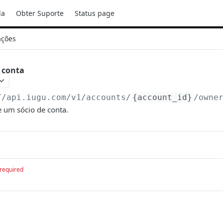
da
Obter Suporte
Status page
ações
e conta
//api.iugu.com/v1
/accounts/
{account_id}
/owne
 um sócio de conta.
required