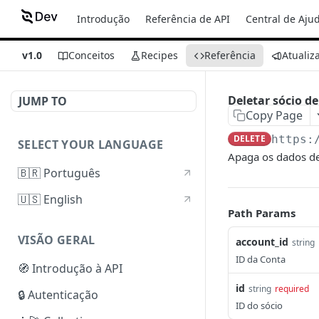
Introdução
Referência de API
Central de Aju
v1.0
Conceitos
Recipes
Referência
Atualiz
Deletar sócio d
JUMP TO
Copy Page
DELETE
https:
SELECT YOUR LANGUAGE
Apaga os dados de
🇧🇷 Português
🇺🇸 English
Path Params
VISÃO GERAL
account_id
string
ID da Conta
🧭 Introdução à API
id
string
required
🔒 Autenticação
ID do sócio