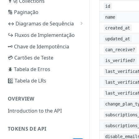
👨‍🚀 Collections
id
🔢 Paginação
name
↔️ Diagramas de Sequência
created_at
iuguCobrança
↪️ Fluxos de Implementação
updated_at
PIX
iuguRecorrência
🗝️ Chave de Idempotência
can_receive?
Boleto Bancário
Pix (Checkout Transparente)
iuguBaaS
💳 Cartões de Teste
is_verified?
Cartão de Crédito (PCI)
Boleto Bancário (Checkout
Criar e Verificar Subconta
iuguSplit
🪲 Tabela de Erros
Transparente)
last_verifica
Cartão de Crédito (não PCI)
Reenviar Documentos de KYC
Split por Fatura
0️⃣ Tabela de LRs
Cartão de Crédito (Checkout
last_verifica
Reembolso [PIX]
Ativar e Configurar Métodos
Split por Assinatura
Transparente)
de Pagamento
last_verifica
Reembolso [Boleto Bancário
OVERVIEW
Checkout iugu (todos os
change_plan_t
— Sugestão]
Depósito — PIX
métodos)
Introduction to the API
subscriptions
Reembolso [Cartão de
Pagar um Boleto
Crédito]
subscriptions
PIX/TED Out
TOKENS DE API
Criar Método de Pagamento
disable_email