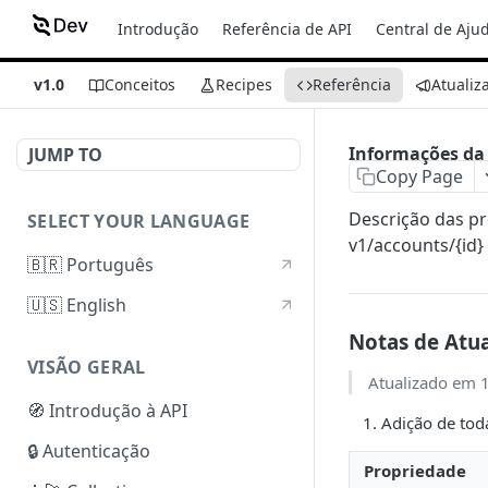
Introdução
Referência de API
Central de Aju
v1.0
Conceitos
Recipes
Referência
Atualiz
Informações da
JUMP TO
Copy Page
Descrição das p
SELECT YOUR LANGUAGE
v1/accounts/{id}
🇧🇷 Português
🇺🇸 English
Notas de Atu
VISÃO GERAL
Atualizado em 
🧭 Introdução à API
Adição de tod
🔒 Autenticação
Propriedade