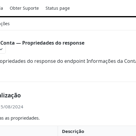
da
Obter Suporte
Status page
ações
 Conta — Propriedades do response
ropriedades do response do endpoint Informações da Con
alização
15/08/2024
as as propriedades.
Descrição